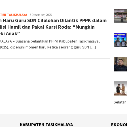
TEN TASIKMALAYA
Tim
3 Desember, 2025
h Haru Guru SDN Cilolohan Dilantik PPPK dalam
Redaksi
isi Hamil dan Pakai Kursi Roda: “Mungkin
ki Anak”
MALAYA – Suasana pelantikan PPPK Kabupaten Tasikmalaya,
2025), dipenuhi momen haru ketika seorang guru SDN […]
Selatan
KABUPATEN TASIKMALAYA
EKONO