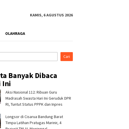
KAMIS, 6 AGUSTUS 2026
OLAHRAGA
Cari
ita Banyak Dibaca
 Ini
Aksi Nasional 112: Ribuan Guru
ina Patra Niaga RJBB
Pertamina Patra Niaga
Pertami
kan Inovasi Tukar
Tindak Tegas Pelanggaran
Nusanta
Madrasah Swasta Hari Ini Geruduk DPR
 kepada Staf Khusus
Prosedur Penyaluran BBM di
Rembang
RI, Tuntut Status PPPK dan Inpres
Presiden
SPBU 34.41316 Karawang
Hadirka
bagi An
Longsor di Cisarua Bandung Barat
di Sigi
Timpa Latihan Pra­tugas Marinir, 4
Prajurit TNI AL Meninggal