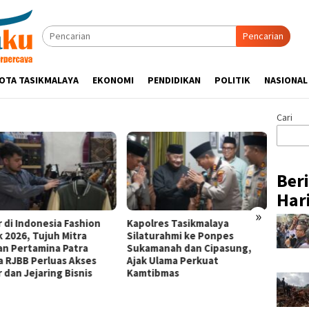
Pencarian
OTA TASIKMALAYA
EKONOMI
PENDIDIKAN
POLITIK
NASIONAL
Cari
Ber
Hari
»
r di Indonesia Fashion
Kapolres Tasikmalaya
Pertam
 2026, Tujuh Mitra
Silaturahmi ke Ponpes
Tampil
an Pertamina Patra
Sukamanah dan Cipasung,
Jerami
a RJBB Perluas Akses
Ajak Ulama Perkuat
Wakil 
 dan Jejaring Bisnis
Kamtibmas