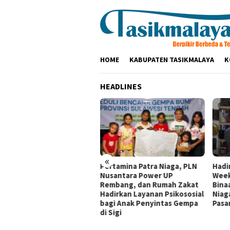
Loncat
ke
konten
HOME
KABUPATEN TASIKMALAYA
K
HEADLINES
«
tamina Patra Niaga
Pertamina Patra Niaga, PLN
Hadi
dak Tegas Pelanggaran
Nusantara Power UP
Week
sedur Penyaluran BBM di
Rembang, dan Rumah Zakat
Bina
BU 34.41316 Karawang
Hadirkan Layanan Psikososial
Niag
bagi Anak Penyintas Gempa
Pasar
di Sigi