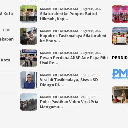
KABUPATEN TASIKMALAYA
6 Agustus, 2026
NA Kota
Silaturahmi ke Ponpes Baitul
Hikmah, Kap…
1 Juli,
KABUPATEN TASIKMALAYA
5 Agustus, 2026
Kapolres Tasikmalaya Silaturahmi
yekapan
ke Ponp…
KABUPATEN TASIKMALAYA
2 Agustus, 2026
PENDID
Pesan Perdana AKBP Ade Papa Rihi
i Kota
Usai Re…
KABUPATEN TASIKMALAYA
31 Juli, 2026
Viral di Tasikmalaya, Siswa SD
Diduga Di…
KABUPATEN TASIKMALAYA
29 Juli, 2026
Polisi Pastikan Video Viral Pria
Mengamu…