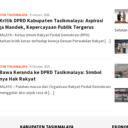
TEN TASIKMALAYA
Tim
9 Januari, 2026
Kritik DPRD Kabupaten Tasikmalaya: Aspirasi
Redaksi
a Mandek, Kepercayaan Publik Tergerus
Selatan
MALAYA– Ketua Umum Rakyat Peduli Demokrasi (RPD)
arkan kritik keras terhadap kinerja Dewan Perwakilan Rakyat […]
TEN TASIKMALAYA
Tim
9 Oktober, 2025
Bawa Keranda ke DPRD Tasikmalaya: Simbol
Redaksi
nya Hak Rakyat
MALAYA – Puluhan massa dari Organisasi Rakyat Peduli Demokrasi
menggelar aksi unjuk rasa di […]
KABUPATEN TASIKMALAYA
EKONO