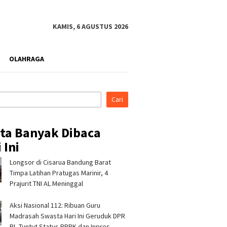
KAMIS, 6 AGUSTUS 2026
OLAHRAGA
Cari
ita Banyak Dibaca
 Ini
Longsor di Cisarua Bandung Barat
di Indonesia Fashion
Kapolres Tasikmalaya
Pertami
026, Tujuh Mitra
Silaturahmi ke Ponpes
Perkuat
Timpa Latihan Pra­tugas Marinir, 4
 Pertamina Patra
Sukamanah dan Cipasung,
Bencana 
Prajurit TNI AL Meninggal
RJBB Perluas Akses
Ajak Ulama Perkuat
Program
dan Jejaring Bisnis
Kamtibmas
Aksi Nasional 112: Ribuan Guru
Madrasah Swasta Hari Ini Geruduk DPR
RI, Tuntut Status PPPK dan Inpres