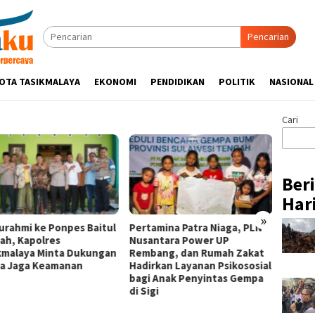
Pencarian
OTA TASIKMALAYA
EKONOMI
PENDIDIKAN
POLITIK
NASIONAL
Cari
Ber
Hari
»
turahmi ke Ponpes Baitul
Pertamina Patra Niaga, PLN
Hadir 
ah, Kapolres
Nusantara Power UP
Week 2
kmalaya Minta Dukungan
Rembang, dan Rumah Zakat
Binaan
a Jaga Keamanan
Hadirkan Layanan Psikososial
Niaga 
bagi Anak Penyintas Gempa
Pasar 
di Sigi