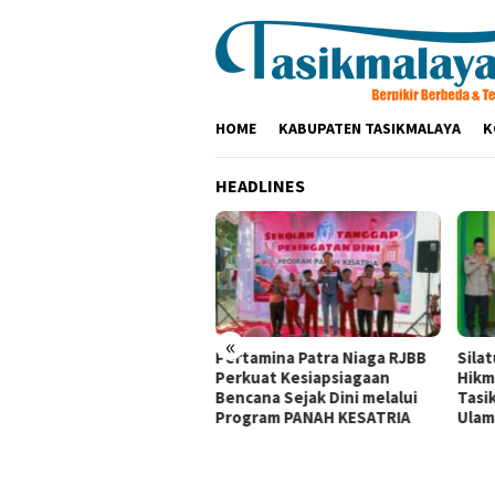
Loncat
ke
konten
HOME
KABUPATEN TASIKMALAYA
K
HEADLINES
«
olres Tasikmalaya
Pertamina Patra Niaga RJBB
Sila
aturahmi ke Ponpes
Perkuat Kesiapsiagaan
Hikm
kamanah dan Cipasung,
Bencana Sejak Dini melalui
Tasi
k Ulama Perkuat
Program PANAH KESATRIA
Ulam
mtibmas