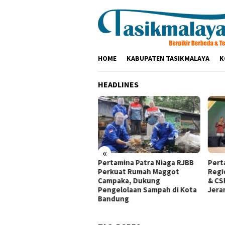
Loncat
ke
konten
HOME
KABUPATEN TASIKMALAYA
K
HEADLINES
«
aturahmi ke Ponpes Baitul
Pertamina Patra Niaga RJBB
Pert
mah, Kapolres
Perkuat Rumah Maggot
Regi
ikmalaya Minta Dukungan
Campaka, Dukung
& CS
ama Jaga Keamanan
Pengelolaan Sampah di Kota
Jera
Bandung