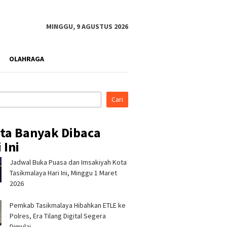
MINGGU, 9 AGUSTUS 2026
OLAHRAGA
Cari
ita Banyak Dibaca
 Ini
Jadwal Buka Puasa dan Imsakiyah Kota
ina Patra Niaga RJBB
Silaturahmi ke Ponpes Baitul
Pertami
t Kesiapsiagaan
Hikmah, Kapolres
Perkuat
Tasikmalaya Hari Ini, Minggu 1 Maret
a Sejak Dini melalui
Tasikmalaya Minta Dukungan
Campak
2026
am PANAH KESATRIA
Ulama Jaga Keamanan
Pengelo
Bandun
Pemkab Tasikmalaya Hibahkan ETLE ke
Polres, Era Tilang Digital Segera
Dimulai