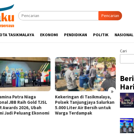
Pencarian
OTA TASIKMALAYA
EKONOMI
PENDIDIKAN
POLITIK
NASIONAL
Cari
Ber
Hari
»
amina Patra Niaga
Kekeringan di Tasikmalaya,
Pertam
onal JBB Raih Gold TJSL
Polsek Tanjungjaya Salurkan
Perkua
R Awards 2026, Ubah
5.000 Liter Air Bersih untuk
Bencan
mi Jadi Peluang Ekonomi
Warga Terdampak
Progr