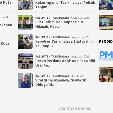
NA Kota
Kekeringan di Tasikmalaya, Polsek
Tanjun…
1 Juli,
KABUPATEN TASIKMALAYA
6 Agustus, 2026
Silaturahmi ke Ponpes Baitul
yekapan
Hikmah, Kap…
KABUPATEN TASIKMALAYA
5 Agustus, 2026
PENDID
Kapolres Tasikmalaya Silaturahmi
i Kota
ke Ponp…
KABUPATEN TASIKMALAYA
2 Agustus, 2026
Pesan Perdana AKBP Ade Papa Rihi
Usai Re…
KABUPATEN TASIKMALAYA
31 Juli, 2026
Viral di Tasikmalaya, Siswa SD
Diduga Di…
JARINGAN SOCIAL