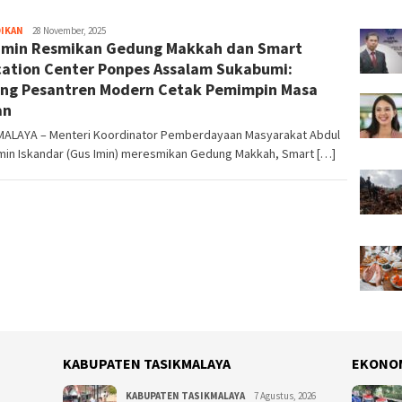
DIKAN
Tim
28 November, 2025
Imin Resmikan Gedung Makkah dan Smart
Redaksi
ation Center Ponpes Assalam Sukabumi:
ng Pesantren Modern Cetak Pemimpin Masa
an
MALAYA – Menteri Koordinator Pemberdayaan Masyarakat Abdul
min Iskandar (Gus Imin) meresmikan Gedung Makkah, Smart […]
KABUPATEN TASIKMALAYA
EKONO
KABUPATEN TASIKMALAYA
7 Agustus, 2026