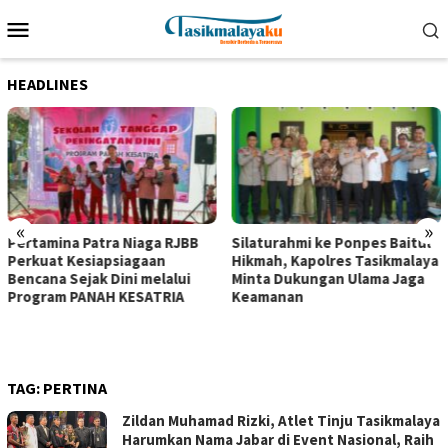
Loncat
Menu
ke
Mobile
konten
HEADLINES
«
»
Pertamina Patra Niaga RJBB
Silaturahmi ke Ponpes Baitul
Perkuat Kesiapsiagaan
Hikmah, Kapolres Tasikmalaya
Bencana Sejak Dini melalui
Minta Dukungan Ulama Jaga
Program PANAH KESATRIA
Keamanan
TAG:
PERTINA
Zildan Muhamad Rizki, Atlet Tinju Tasikmalaya
Harumkan Nama Jabar di Event Nasional, Raih