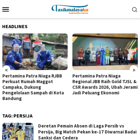
Loncat
Menu
ke
Mobile
konten
HEADLINES
«
»
Pertamina Patra Niaga RJBB
Pertamina Patra Niaga
Perkuat Rumah Maggot
Regional JBB Raih Gold TJSL &
Campaka, Dukung
CSR Awards 2026, Ubah Jerami
Pengelolaan Sampah di Kota
Jadi Peluang Ekonomi
Bandung
TAG:
PERSIJA
Deretan Pemain Absen di Laga Persib vs
Persija, Big Match Pekan ke-17 Diwarnai Badai
Sanksi dan Cedera