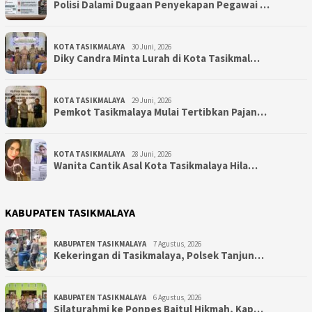
Polisi Dalami Dugaan Penyekapan Pegawai …
KOTA TASIKMALAYA
30 Juni, 2026
Diky Candra Minta Lurah di Kota Tasikmal…
KOTA TASIKMALAYA
29 Juni, 2026
Pemkot Tasikmalaya Mulai Tertibkan Pajan…
KOTA TASIKMALAYA
28 Juni, 2026
Wanita Cantik Asal Kota Tasikmalaya Hila…
KABUPATEN TASIKMALAYA
KABUPATEN TASIKMALAYA
7 Agustus, 2026
Kekeringan di Tasikmalaya, Polsek Tanjun…
KABUPATEN TASIKMALAYA
6 Agustus, 2026
Silaturahmi ke Ponpes Baitul Hikmah, Kap…