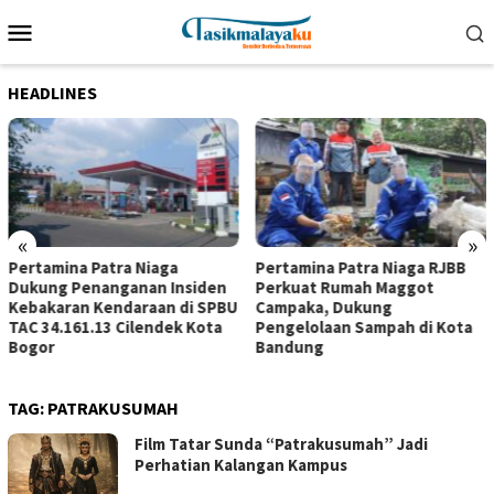
Loncat
Menu
ke
Mobile
konten
HEADLINES
«
»
Pertamina Patra Niaga
Pertamina Patra Niaga RJBB
Dukung Penanganan Insiden
Perkuat Rumah Maggot
Kebakaran Kendaraan di SPBU
Campaka, Dukung
TAC 34.161.13 Cilendek Kota
Pengelolaan Sampah di Kota
Bogor
Bandung
TAG:
PATRAKUSUMAH
Film Tatar Sunda “Patrakusumah” Jadi
Perhatian Kalangan Kampus