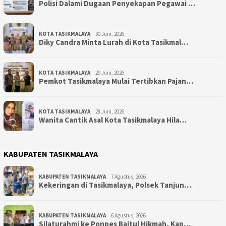
Polisi Dalami Dugaan Penyekapan Pegawai …
KOTA TASIKMALAYA
30 Juni, 2026
Diky Candra Minta Lurah di Kota Tasikmal…
KOTA TASIKMALAYA
29 Juni, 2026
Pemkot Tasikmalaya Mulai Tertibkan Pajan…
KOTA TASIKMALAYA
28 Juni, 2026
Wanita Cantik Asal Kota Tasikmalaya Hila…
KABUPATEN TASIKMALAYA
KABUPATEN TASIKMALAYA
7 Agustus, 2026
Kekeringan di Tasikmalaya, Polsek Tanjun…
KABUPATEN TASIKMALAYA
6 Agustus, 2026
Silaturahmi ke Ponpes Baitul Hikmah, Kap…