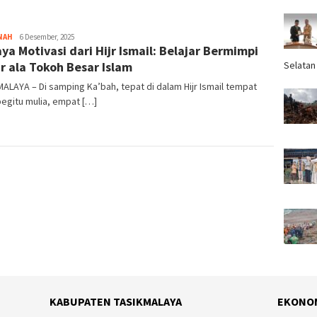
NAH
Tim
6 Desember, 2025
ya Motivasi dari Hijr Ismail: Belajar Bermimpi
Redaksi
r ala Tokoh Besar Islam
Selatan
ALAYA – Di samping Ka’bah, tepat di dalam Hijr Ismail tempat
egitu mulia, empat […]
KABUPATEN TASIKMALAYA
EKONO