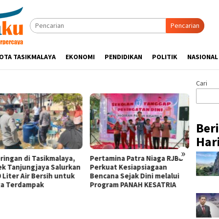
Pencarian
OTA TASIKMALAYA
EKONOMI
PENDIDIKAN
POLITIK
NASIONAL
Cari
Ber
Hari
»
ringan di Tasikmalaya,
Pertamina Patra Niaga RJBB
Silatu
ek Tanjungjaya Salurkan
Perkuat Kesiapsiagaan
Hikmah
 Liter Air Bersih untuk
Bencana Sejak Dini melalui
Tasik
a Terdampak
Program PANAH KESATRIA
Ulama