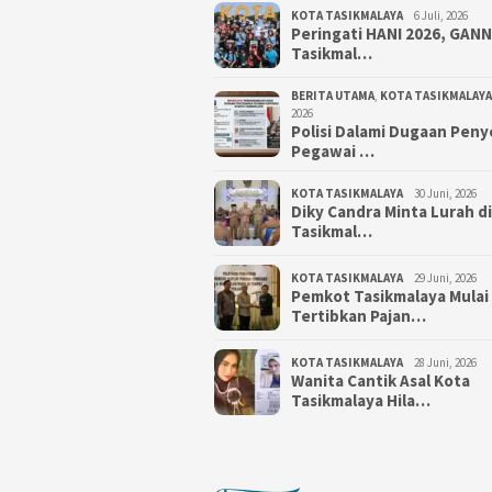
KOTA TASIKMALAYA
6 Juli, 2026
Peringati HANI 2026, GAN
Tasikmal…
BERITA UTAMA
,
KOTA TASIKMALAYA
2026
Polisi Dalami Dugaan Pen
Pegawai …
KOTA TASIKMALAYA
30 Juni, 2026
Diky Candra Minta Lurah d
Tasikmal…
KOTA TASIKMALAYA
29 Juni, 2026
Pemkot Tasikmalaya Mulai
Tertibkan Pajan…
KOTA TASIKMALAYA
28 Juni, 2026
Wanita Cantik Asal Kota
Tasikmalaya Hila…