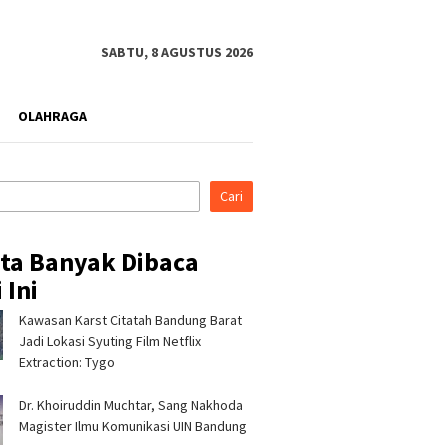
SABTU, 8 AGUSTUS 2026
OLAHRAGA
Cari
ita Banyak Dibaca
 Ini
Kawasan Karst Citatah Bandung Barat
rahmi ke Ponpes Baitul
Pertamina Patra Niaga, PLN
Pertami
, Kapolres
Nusantara Power UP
Regiona
Jadi Lokasi Syuting Film Netflix
malaya Minta Dukungan
Rembang, dan Rumah Zakat
& CSR A
Extraction: Tygo
 Jaga Keamanan
Hadirkan Layanan Psikososial
Jerami 
bagi Anak Penyintas Gempa
Dr. Khoiruddin Muchtar, Sang Nakhoda
di Sigi
Magister Ilmu Komunikasi UIN Bandung