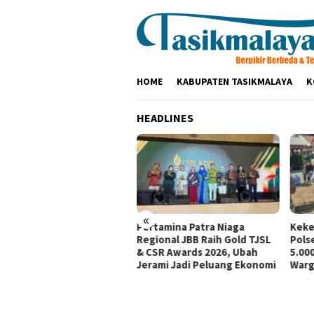
Loncat
ke
konten
HOME
KABUPATEN TASIKMALAYA
K
HEADLINES
«
tamina Patra Niaga, PLN
Pertamina Patra Niaga
Keke
santara Power UP
Regional JBB Raih Gold TJSL
Pols
mbang, dan Rumah Zakat
& CSR Awards 2026, Ubah
5.000
irkan Layanan Psikososial
Jerami Jadi Peluang Ekonomi
Warg
i Anak Penyintas Gempa
Sigi