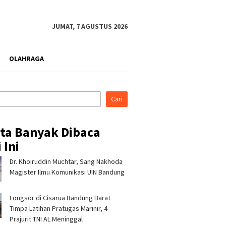
JUMAT, 7 AGUSTUS 2026
OLAHRAGA
Cari
ita Banyak Dibaca
 Ini
Dr. Khoiruddin Muchtar, Sang Nakhoda
rahmi ke Ponpes Baitul
Pertamina Patra Niaga, PLN
Pertami
, Kapolres
Nusantara Power UP
Regiona
Magister Ilmu Komunikasi UIN Bandung
malaya Minta Dukungan
Rembang, dan Rumah Zakat
& CSR A
 Jaga Keamanan
Hadirkan Layanan Psikososial
Jerami 
Longsor di Cisarua Bandung Barat
bagi Anak Penyintas Gempa
di Sigi
Timpa Latihan Pra­tugas Marinir, 4
Prajurit TNI AL Meninggal