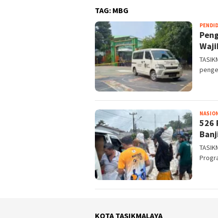
TAG:
MBG
PENDI
Peng
Waji
TASIK
penget
NASIO
526 
Banj
TASIKM
Progr
KOTA TASIKMALAYA