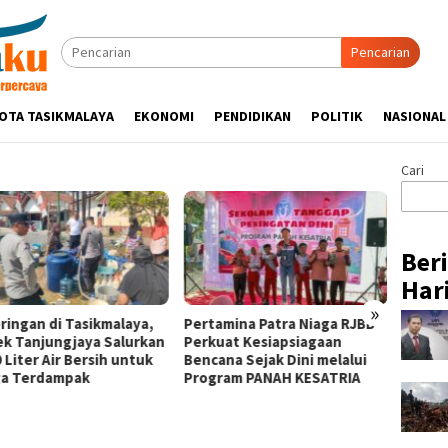
Pencarian
OTA TASIKMALAYA
EKONOMI
PENDIDIKAN
POLITIK
NASIONAL
Cari
Ber
Hari
»
ringan di Tasikmalaya,
Pertamina Patra Niaga RJBB
Silatu
ek Tanjungjaya Salurkan
Perkuat Kesiapsiagaan
Hikmah
 Liter Air Bersih untuk
Bencana Sejak Dini melalui
Tasik
a Terdampak
Program PANAH KESATRIA
Ulama