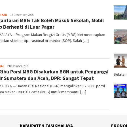
DIKAN
Tim
15 Desember, 2025
antaran MBG Tak Boleh Masuk Sekolah, Mobil
Redaksi
b Berhenti di Luar Pagar
MALAYA – Program Makan Bergizi Gratis (MBG) kini menerapkan
atan standar operasional prosedur (SOP). Salah […]
NAL
Tim
2 Desember, 2025
Ribu Porsi MBG Disalurkan BGN untuk Pengungsi
Redaksi
Selatan
ir Sumatera dan Aceh, DPR: Sangat Tepat
ALAYA — Badan Gizi Nasional (BGN) mengalihkan 526.000 porsi
am Makan Bergizi Gratis (MBG) untuk membantu […]
KABUPATEN TASIKMALAYA
EKONO