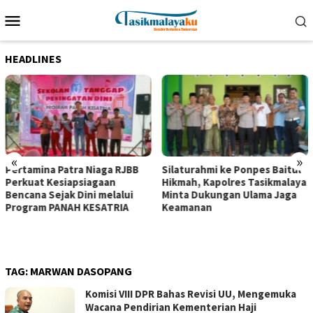
Loncat
Menu
ke
Mobile
konten
HEADLINES
«
»
Pertamina Patra Niaga RJBB
Silaturahmi ke Ponpes Baitul
Perkuat Kesiapsiagaan
Hikmah, Kapolres Tasikmalaya
Bencana Sejak Dini melalui
Minta Dukungan Ulama Jaga
Program PANAH KESATRIA
Keamanan
TAG:
MARWAN DASOPANG
Komisi VIII DPR Bahas Revisi UU, Mengemuka
Wacana Pendirian Kementerian Haji