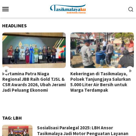
Loncat
Menu
ke
Mobile
konten
HEADLINES
«
»
Pertamina Patra Niaga
Kekeringan di Tasikmalaya,
Regional JBB Raih Gold TJSL &
Polsek Tanjungjaya Salurkan
CSR Awards 2026, Ubah Jerami
5.000 Liter Air Bersih untuk
Jadi Peluang Ekonomi
Warga Terdampak
TAG:
LBH
Sosialisasi Paralegal 2025: LBH Ansor
Tasikmalaya Jadi Motor Penguatan Layanan