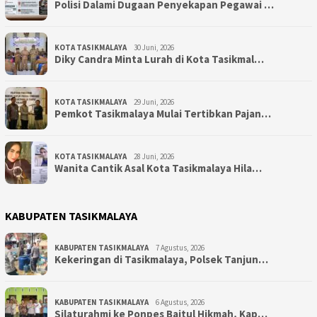
Polisi Dalami Dugaan Penyekapan Pegawai …
KOTA TASIKMALAYA
30 Juni, 2026
Diky Candra Minta Lurah di Kota Tasikmal…
KOTA TASIKMALAYA
29 Juni, 2026
Pemkot Tasikmalaya Mulai Tertibkan Pajan…
KOTA TASIKMALAYA
28 Juni, 2026
Wanita Cantik Asal Kota Tasikmalaya Hila…
KABUPATEN TASIKMALAYA
KABUPATEN TASIKMALAYA
7 Agustus, 2026
Kekeringan di Tasikmalaya, Polsek Tanjun…
KABUPATEN TASIKMALAYA
6 Agustus, 2026
Silaturahmi ke Ponpes Baitul Hikmah, Kap…