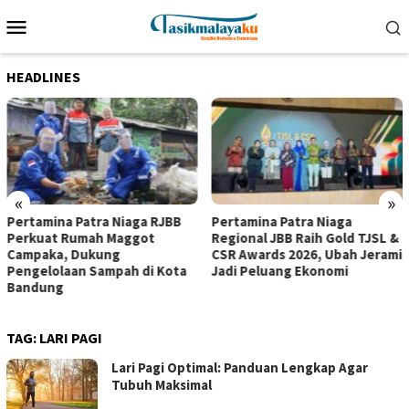
Loncat
Menu
ke
Mobile
konten
HEADLINES
«
»
Pertamina Patra Niaga RJBB
Pertamina Patra Niaga
Perkuat Rumah Maggot
Regional JBB Raih Gold TJSL &
Campaka, Dukung
CSR Awards 2026, Ubah Jerami
Pengelolaan Sampah di Kota
Jadi Peluang Ekonomi
Bandung
TAG:
LARI PAGI
Lari Pagi Optimal: Panduan Lengkap Agar
Tubuh Maksimal