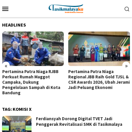
Loncat
Menu
ke
Mobile
konten
HEADLINES
«
»
Pertamina Patra Niaga RJBB
Pertamina Patra Niaga
Perkuat Rumah Maggot
Regional JBB Raih Gold TJSL &
Campaka, Dukung
CSR Awards 2026, Ubah Jerami
Pengelolaan Sampah di Kota
Jadi Peluang Ekonomi
Bandung
TAG:
KOMISI X
Ferdiansyah Dorong Digital TVET Jadi
Penggerak Revitalisasi SMK di Tasikmalaya