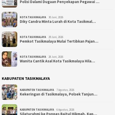
Polisi Dalami Dugaan Penyekapan Pegawai …
KOTA TASIKMALAYA
30 Juni, 2026
Diky Candra Minta Lurah di Kota Tasikmal…
KOTA TASIKMALAYA
29 Juni, 2026
Pemkot Tasikmalaya Mulai Tertibkan Pajan…
KOTA TASIKMALAYA
28 Juni, 2026
Wanita Cantik Asal Kota Tasikmalaya Hila…
KABUPATEN TASIKMALAYA
KABUPATEN TASIKMALAYA
7 Agustus, 2026
Kekeringan di Tasikmalaya, Polsek Tanjun…
KABUPATEN TASIKMALAYA
6 Agustus, 2026
Silaturahmi ke Ponpes Baitul Hikmah, Kap…