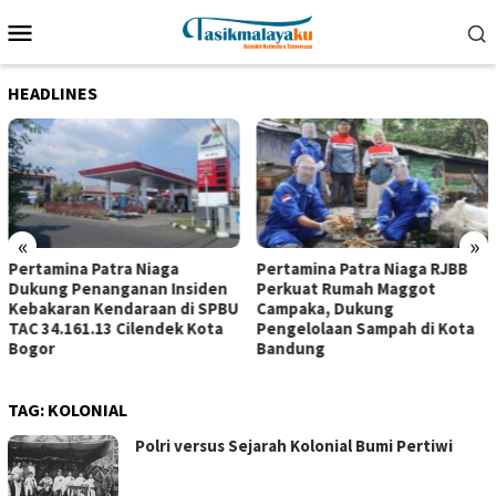
Loncat
Menu
ke
Mobile
konten
HEADLINES
«
»
Pertamina Patra Niaga
Pertamina Patra Niaga RJBB
Dukung Penanganan Insiden
Perkuat Rumah Maggot
Kebakaran Kendaraan di SPBU
Campaka, Dukung
TAC 34.161.13 Cilendek Kota
Pengelolaan Sampah di Kota
Bogor
Bandung
TAG:
KOLONIAL
Polri versus Sejarah Kolonial Bumi Pertiwi