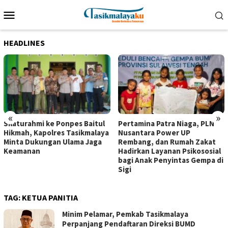
Loncat
Menu
ke
Mobile
konten
HEADLINES
«
»
Silaturahmi ke Ponpes Baitul
Pertamina Patra Niaga, PLN
Hikmah, Kapolres Tasikmalaya
Nusantara Power UP
Minta Dukungan Ulama Jaga
Rembang, dan Rumah Zakat
Keamanan
Hadirkan Layanan Psikososial
bagi Anak Penyintas Gempa di
Sigi
TAG:
KETUA PANITIA
Minim Pelamar, Pemkab Tasikmalaya
Perpanjang Pendaftaran Direksi BUMD