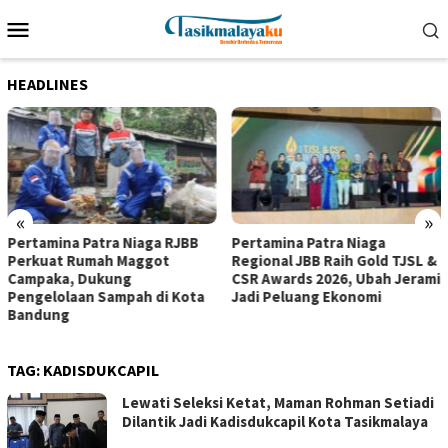
Loncat
Menu
ke
Mobile
konten
HEADLINES
«
»
Pertamina Patra Niaga RJBB
Pertamina Patra Niaga
Perkuat Rumah Maggot
Regional JBB Raih Gold TJSL &
Campaka, Dukung
CSR Awards 2026, Ubah Jerami
Pengelolaan Sampah di Kota
Jadi Peluang Ekonomi
Bandung
TAG:
KADISDUKCAPIL
Lewati Seleksi Ketat, Maman Rohman Setiadi
Dilantik Jadi Kadisdukcapil Kota Tasikmalaya