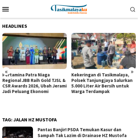
Loncat
Menu
ke
Mobile
konten
HEADLINES
«
»
Pertamina Patra Niaga
Kekeringan di Tasikmalaya,
Regional JBB Raih Gold TJSL &
Polsek Tanjungjaya Salurkan
CSR Awards 2026, Ubah Jerami
5.000 Liter Air Bersih untuk
Jadi Peluang Ekonomi
Warga Terdampak
TAG:
JALAN HZ MUSTOFA
Pantas Banjir! PSDA Temukan Kasur dan
Sampah Tak Lazim di Drainase HZ Mustofa