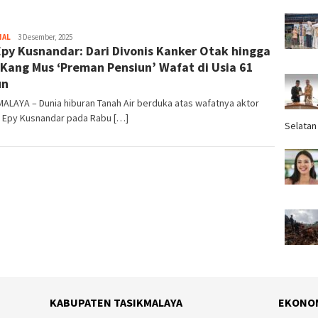
NAL
Tim
3 Desember, 2025
Epy Kusnandar: Dari Divonis Kanker Otak hingga
Redaksi
 Kang Mus ‘Preman Pensiun’ Wafat di Usia 61
un
ALAYA – Dunia hiburan Tanah Air berduka atas wafatnya aktor
r Epy Kusnandar pada Rabu […]
Selatan
KABUPATEN TASIKMALAYA
EKONO