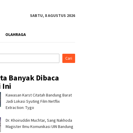
SABTU, 8 AGUSTUS 2026
OLAHRAGA
Cari
ita Banyak Dibaca
 Ini
Kawasan Karst Citatah Bandung Barat
rahmi ke Ponpes Baitul
Pertamina Patra Niaga, PLN
Pertami
, Kapolres
Nusantara Power UP
Regiona
Jadi Lokasi Syuting Film Netflix
malaya Minta Dukungan
Rembang, dan Rumah Zakat
& CSR A
Extraction: Tygo
 Jaga Keamanan
Hadirkan Layanan Psikososial
Jerami 
bagi Anak Penyintas Gempa
Dr. Khoiruddin Muchtar, Sang Nakhoda
di Sigi
Magister Ilmu Komunikasi UIN Bandung