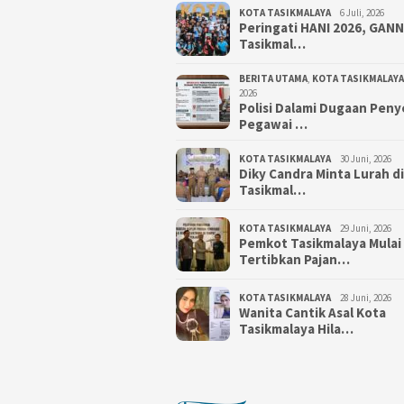
KOTA TASIKMALAYA
6 Juli, 2026
Peringati HANI 2026, GAN
Tasikmal…
BERITA UTAMA
,
KOTA TASIKMALAYA
2026
Polisi Dalami Dugaan Pen
Pegawai …
KOTA TASIKMALAYA
30 Juni, 2026
Diky Candra Minta Lurah d
Tasikmal…
KOTA TASIKMALAYA
29 Juni, 2026
Pemkot Tasikmalaya Mulai
Tertibkan Pajan…
KOTA TASIKMALAYA
28 Juni, 2026
Wanita Cantik Asal Kota
Tasikmalaya Hila…