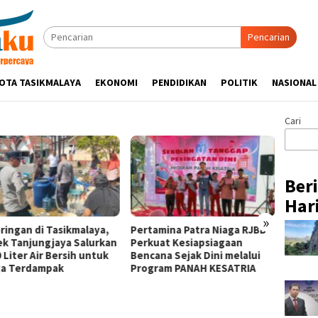
Pencarian
OTA TASIKMALAYA
EKONOMI
PENDIDIKAN
POLITIK
NASIONAL
Cari
Ber
Hari
»
ringan di Tasikmalaya,
Pertamina Patra Niaga RJBB
Silatu
ek Tanjungjaya Salurkan
Perkuat Kesiapsiagaan
Hikmah
 Liter Air Bersih untuk
Bencana Sejak Dini melalui
Tasik
a Terdampak
Program PANAH KESATRIA
Ulama