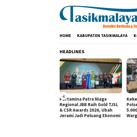
Loncat
ke
konten
HOME
KABUPATEN TASIKMALAYA
K
HEADLINES
«
tamina Patra Niaga, PLN
Pertamina Patra Niaga
Keke
santara Power UP
Regional JBB Raih Gold TJSL
Pols
mbang, dan Rumah Zakat
& CSR Awards 2026, Ubah
5.000
irkan Layanan Psikososial
Jerami Jadi Peluang Ekonomi
Warg
i Anak Penyintas Gempa
Sigi