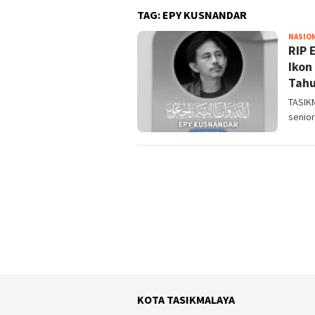
TAG:
EPY KUSNANDAR
NASIO
RIP 
Ikon
Tah
TASIKM
senio
KOTA TASIKMALAYA