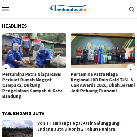
Loncat
Menu
ke
Mobile
konten
HEADLINES
«
»
Pertamina Patra Niaga RJBB
Pertamina Patra Niaga
Perkuat Rumah Maggot
Regional JBB Raih Gold TJSL &
Campaka, Dukung
CSR Awards 2026, Ubah Jerami
Pengelolaan Sampah di Kota
Jadi Peluang Ekonomi
Bandung
TAG:
ENDANG JUTA
Vonis Tambang Ilegal Pasir Galunggung:
Endang Juta Divonis 2 Tahun Penjara