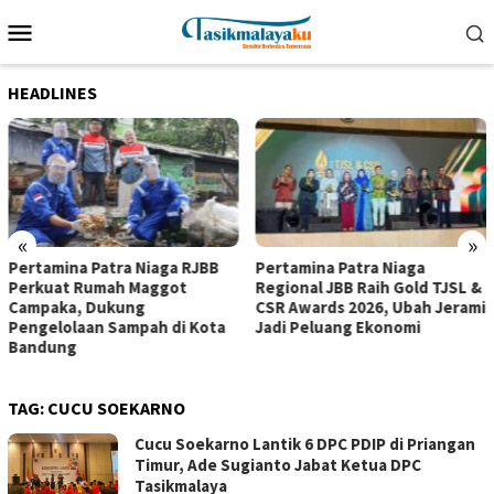
Loncat
Menu
ke
Mobile
konten
HEADLINES
«
»
Pertamina Patra Niaga RJBB
Pertamina Patra Niaga
Perkuat Rumah Maggot
Regional JBB Raih Gold TJSL &
Campaka, Dukung
CSR Awards 2026, Ubah Jerami
Pengelolaan Sampah di Kota
Jadi Peluang Ekonomi
Bandung
TAG:
CUCU SOEKARNO
Cucu Soekarno Lantik 6 DPC PDIP di Priangan
Timur, Ade Sugianto Jabat Ketua DPC
Tasikmalaya