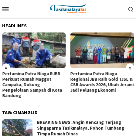
Loncat
Menu
ke
Mobile
konten
HEADLINES
«
»
Pertamina Patra Niaga RJBB
Pertamina Patra Niaga
Perkuat Rumah Maggot
Regional JBB Raih Gold TJSL &
Campaka, Dukung
CSR Awards 2026, Ubah Jerami
Pengelolaan Sampah di Kota
Jadi Peluang Ekonomi
Bandung
TAG:
CIMANGLID
BREAKING NEWS: Angin Kencang Terjang
Singaparna Tasikmalaya, Pohon Tumbang
Timpa Rumah Dinas