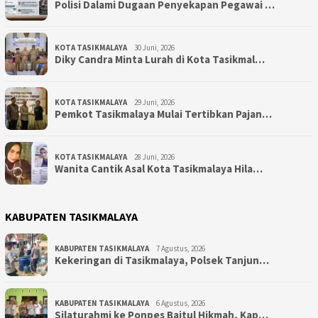
Polisi Dalami Dugaan Penyekapan Pegawai …
KOTA TASIKMALAYA
30 Juni, 2026
Diky Candra Minta Lurah di Kota Tasikmal…
KOTA TASIKMALAYA
29 Juni, 2026
Pemkot Tasikmalaya Mulai Tertibkan Pajan…
KOTA TASIKMALAYA
28 Juni, 2026
Wanita Cantik Asal Kota Tasikmalaya Hila…
KABUPATEN TASIKMALAYA
KABUPATEN TASIKMALAYA
7 Agustus, 2026
Kekeringan di Tasikmalaya, Polsek Tanjun…
KABUPATEN TASIKMALAYA
6 Agustus, 2026
Silaturahmi ke Ponpes Baitul Hikmah, Kap…