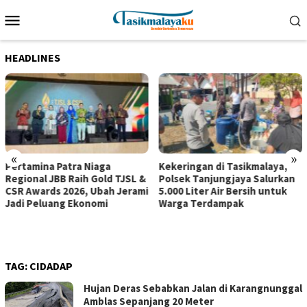
Loncat
Menu
ke
Mobile
konten
HEADLINES
«
»
Pertamina Patra Niaga
Kekeringan di Tasikmalaya,
Regional JBB Raih Gold TJSL &
Polsek Tanjungjaya Salurkan
CSR Awards 2026, Ubah Jerami
5.000 Liter Air Bersih untuk
Jadi Peluang Ekonomi
Warga Terdampak
TAG:
CIDADAP
Hujan Deras Sebabkan Jalan di Karangnunggal
Amblas Sepanjang 20 Meter