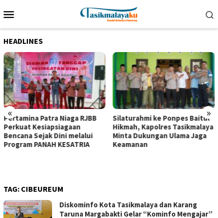
Loncat
Menu
ke
Mobile
konten
HEADLINES
«
»
Pertamina Patra Niaga RJBB
Silaturahmi ke Ponpes Baitul
Perkuat Kesiapsiagaan
Hikmah, Kapolres Tasikmalaya
Bencana Sejak Dini melalui
Minta Dukungan Ulama Jaga
Program PANAH KESATRIA
Keamanan
TAG:
CIBEUREUM
Diskominfo Kota Tasikmalaya dan Karang
Taruna Margabakti Gelar “Kominfo Mengajar”