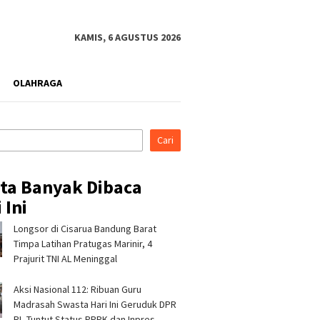
KAMIS, 6 AGUSTUS 2026
OLAHRAGA
Cari
ita Banyak Dibaca
 Ini
Longsor di Cisarua Bandung Barat
es Tasikmalaya
Pertamina Patra Niaga RJBB
Silatur
rahmi ke Ponpes
Tampilkan Inovasi Tukar
Hikmah,
Timpa Latihan Pra­tugas Marinir, 4
anah dan Cipasung,
Jerami kepada Staf Khusus
Tasikma
Prajurit TNI AL Meninggal
lama Perkuat
Wakil Presiden
Ulama J
bmas
Aksi Nasional 112: Ribuan Guru
Madrasah Swasta Hari Ini Geruduk DPR
RI, Tuntut Status PPPK dan Inpres