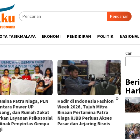
Pencarian
OTA TASIKMALAYA
EKONOMI
PENDIDIKAN
POLITIK
NASIONAL
Cari
Ber
Hari
»
amina Patra Niaga, PLN
Hadir di Indonesia Fashion
Kapolr
ntara Power UP
Week 2026, Tujuh Mitra
Silatu
ang, dan Rumah Zakat
Binaan Pertamina Patra
Sukam
rkan Layanan Psikososial
Niaga RJBB Perluas Akses
Ajak U
 Anak Penyintas Gempa
Pasar dan Jejaring Bisnis
Kamti
gi