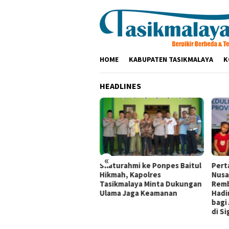
Loncat
ke
konten
HOME
KABUPATEN TASIKMALAYA
K
HEADLINES
«
tamina Patra Niaga RJBB
Silaturahmi ke Ponpes Baitul
Pert
pilkan Inovasi Tukar
Hikmah, Kapolres
Nusa
ami kepada Staf Khusus
Tasikmalaya Minta Dukungan
Remb
il Presiden
Ulama Jaga Keamanan
Hadi
bagi
di Si