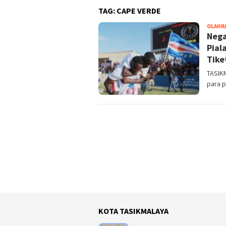
TAG:
CAPE VERDE
OLAHR
Nega
Pial
Tike
TASIKM
para p
KOTA TASIKMALAYA