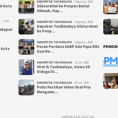
KABUPATEN TASIKMALAYA
6 Agustus, 2026
NA Kota
Silaturahmi ke Ponpes Baitul
Hikmah, Kap…
1 Juli,
KABUPATEN TASIKMALAYA
5 Agustus, 2026
Kapolres Tasikmalaya Silaturahmi
yekapan
ke Ponp…
KABUPATEN TASIKMALAYA
2 Agustus, 2026
PENDID
Pesan Perdana AKBP Ade Papa Rihi
i Kota
Usai Re…
KABUPATEN TASIKMALAYA
31 Juli, 2026
Viral di Tasikmalaya, Siswa SD
Diduga Di…
KABUPATEN TASIKMALAYA
29 Juli, 2026
Polisi Pastikan Video Viral Pria
Mengamu…
JARINGAN SOCIAL