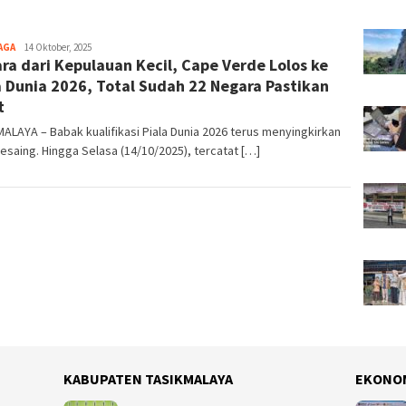
AGA
Tim
14 Oktober, 2025
ra dari Kepulauan Kecil, Cape Verde Lolos ke
Redaksi
a Dunia 2026, Total Sudah 22 Negara Pastikan
t
ALAYA – Babak kualifikasi Piala Dunia 2026 terus menyingkirkan
esaing. Hingga Selasa (14/10/2025), tercatat […]
KABUPATEN TASIKMALAYA
EKONO