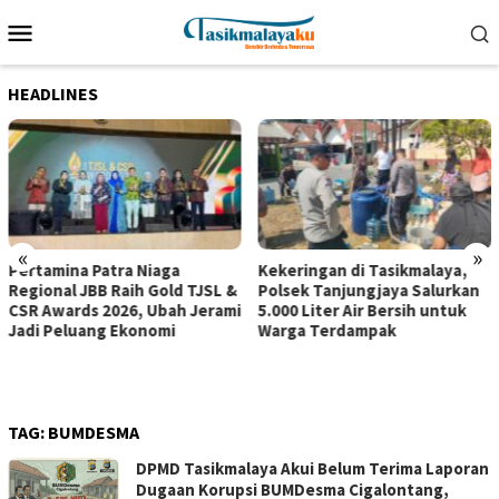
Loncat
Menu
ke
Mobile
konten
HEADLINES
«
»
Pertamina Patra Niaga
Kekeringan di Tasikmalaya,
Regional JBB Raih Gold TJSL &
Polsek Tanjungjaya Salurkan
CSR Awards 2026, Ubah Jerami
5.000 Liter Air Bersih untuk
Jadi Peluang Ekonomi
Warga Terdampak
TAG:
BUMDESMA
DPMD Tasikmalaya Akui Belum Terima Laporan
Dugaan Korupsi BUMDesma Cigalontang,