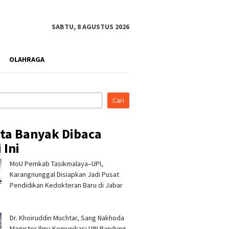
SABTU, 8 AGUSTUS 2026
OLAHRAGA
Cari
ita Banyak Dibaca
 Ini
MoU Pemkab Tasikmalaya–UPI,
rahmi ke Ponpes Baitul
Pertamina Patra Niaga, PLN
Pertami
, Kapolres
Nusantara Power UP
Regiona
Karangnunggal Disiapkan Jadi Pusat
malaya Minta Dukungan
Rembang, dan Rumah Zakat
& CSR A
Pendidikan Kedokteran Baru di Jabar
 Jaga Keamanan
Hadirkan Layanan Psikososial
Jerami 
bagi Anak Penyintas Gempa
di Sigi
Dr. Khoiruddin Muchtar, Sang Nakhoda
Magister Ilmu Komunikasi UIN Bandung