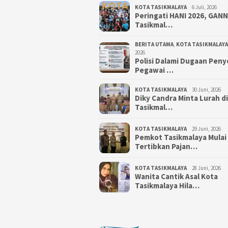
KOTA TASIKMALAYA
6 Juli, 2026
Peringati HANI 2026, GAN
Tasikmal…
BERITA UTAMA
,
KOTA TASIKMALAYA
2026
Polisi Dalami Dugaan Pen
Pegawai …
KOTA TASIKMALAYA
30 Juni, 2026
Diky Candra Minta Lurah d
Tasikmal…
KOTA TASIKMALAYA
29 Juni, 2026
Pemkot Tasikmalaya Mulai
Tertibkan Pajan…
KOTA TASIKMALAYA
28 Juni, 2026
Wanita Cantik Asal Kota
Tasikmalaya Hila…