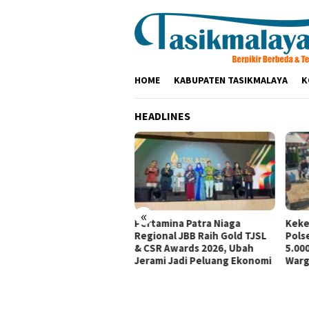
Loncat
ke
konten
HOME
KABUPATEN TASIKMALAYA
K
HEADLINES
«
tamina Patra Niaga, PLN
Pertamina Patra Niaga
Keke
santara Power UP
Regional JBB Raih Gold TJSL
Pols
mbang, dan Rumah Zakat
& CSR Awards 2026, Ubah
5.000
irkan Layanan Psikososial
Jerami Jadi Peluang Ekonomi
Warg
i Anak Penyintas Gempa
Sigi