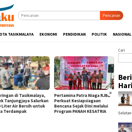
Pencarian
OTA TASIKMALAYA
EKONOMI
PENDIDIKAN
POLITIK
NASIONAL
Cari
Ber
Hari
»
ringan di Tasikmalaya,
Pertamina Patra Niaga RJBB
Silatu
ek Tanjungjaya Salurkan
Perkuat Kesiapsiagaan
Hikmah
 Liter Air Bersih untuk
Bencana Sejak Dini melalui
Tasik
a Terdampak
Program PANAH KESATRIA
Ulama
Selatan