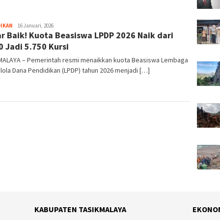
DIKAN
Tim
16 Januari, 2026
r Baik! Kuota Beasiswa LPDP 2026 Naik dari
Redaksi
0 Jadi 5.750 Kursi
MALAYA – Pemerintah resmi menaikkan kuota Beasiswa Lembaga
ola Dana Pendidikan (LPDP) tahun 2026 menjadi […]
KABUPATEN TASIKMALAYA
EKONO