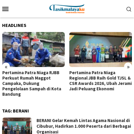
Loncat
Menu
ke
Mobile
konten
HEADLINES
«
»
Pertamina Patra Niaga RJBB
Pertamina Patra Niaga
Perkuat Rumah Maggot
Regional JBB Raih Gold TJSL &
Campaka, Dukung
CSR Awards 2026, Ubah Jerami
Pengelolaan Sampah di Kota
Jadi Peluang Ekonomi
Bandung
TAG:
BERANI
BERANI Gelar Kemah Lintas Agama Nasional di
Cibubur, Hadirkan 1.000 Peserta dari Berbagai
Organisasi