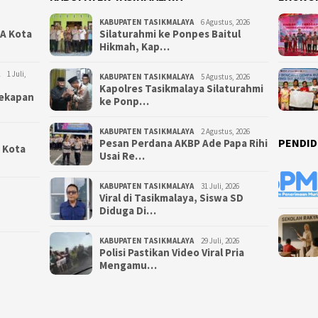
KABUPATEN TASIKMALAYA
6 Agustus, 2026
NA Kota
Silaturahmi ke Ponpes Baitul
Hikmah, Kap…
1 Juli,
KABUPATEN TASIKMALAYA
5 Agustus, 2026
Kapolres Tasikmalaya Silaturahmi
yekapan
ke Ponp…
KABUPATEN TASIKMALAYA
2 Agustus, 2026
PENDID
Pesan Perdana AKBP Ade Papa Rihi
i Kota
Usai Re…
KABUPATEN TASIKMALAYA
31 Juli, 2026
Viral di Tasikmalaya, Siswa SD
Diduga Di…
KABUPATEN TASIKMALAYA
29 Juli, 2026
Polisi Pastikan Video Viral Pria
Mengamu…