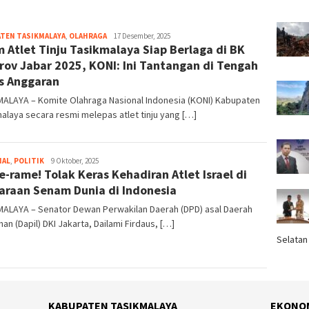
TEN TASIKMALAYA
,
OLAHRAGA
Tim
17 Desember, 2025
 Atlet Tinju Tasikmalaya Siap Berlaga di BK
Redaksi
rov Jabar 2025, KONI: Ini Tantangan di Tengah
is Anggaran
MALAYA – Komite Olahraga Nasional Indonesia (KONI) Kabupaten
alaya secara resmi melepas atlet tinju yang […]
NAL
,
POLITIK
Tim
9 Oktober, 2025
-rame! Tolak Keras Kehadiran Atlet Israel di
Redaksi
araan Senam Dunia di Indonesia
MALAYA – Senator Dewan Perwakilan Daerah (DPD) asal Daerah
han (Dapil) DKI Jakarta, Dailami Firdaus, […]
Selatan
KABUPATEN TASIKMALAYA
EKONO