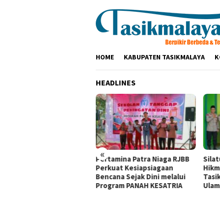
Loncat
ke
konten
HOME
KABUPATEN TASIKMALAYA
K
HEADLINES
«
olres Tasikmalaya
Pertamina Patra Niaga RJBB
Sila
aturahmi ke Ponpes
Perkuat Kesiapsiagaan
Hikm
kamanah dan Cipasung,
Bencana Sejak Dini melalui
Tasi
k Ulama Perkuat
Program PANAH KESATRIA
Ulam
mtibmas