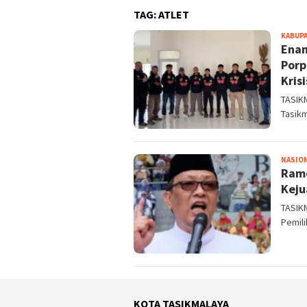
TAG:
ATLET
KABUPA
Enam
Porp
Kris
TASIK
Tasikm
NASIO
Rame
Keju
TASIK
Pemili
KOTA TASIKMALAYA