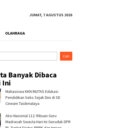
JUMAT, 7 AGUSTUS 2026
OLAHRAGA
Cari
ita Banyak Dibaca
 Ini
Mahasiswa KKN INUTAS Edukasi
di Indonesia Fashion
Kapolres Tasikmalaya
Pertami
026, Tujuh Mitra
Silaturahmi ke Ponpes
Perkuat
Pendidikan Seks Sejak Dini di SD
 Pertamina Patra
Sukamanah dan Cipasung,
Bencana 
Cineam Tasikmalaya
RJBB Perluas Akses
Ajak Ulama Perkuat
Program
dan Jejaring Bisnis
Kamtibmas
Aksi Nasional 112: Ribuan Guru
Madrasah Swasta Hari Ini Geruduk DPR
RI, Tuntut Status PPPK dan Inpres