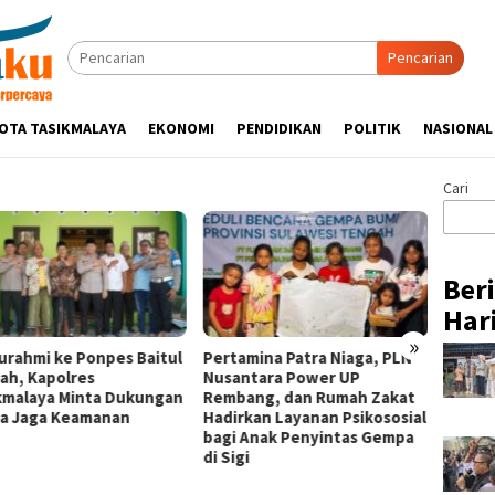
Pencarian
OTA TASIKMALAYA
EKONOMI
PENDIDIKAN
POLITIK
NASIONAL
Cari
Ber
Hari
»
turahmi ke Ponpes Baitul
Pertamina Patra Niaga, PLN
Hadir 
ah, Kapolres
Nusantara Power UP
Week 2
kmalaya Minta Dukungan
Rembang, dan Rumah Zakat
Binaan
a Jaga Keamanan
Hadirkan Layanan Psikososial
Niaga 
bagi Anak Penyintas Gempa
Pasar 
di Sigi