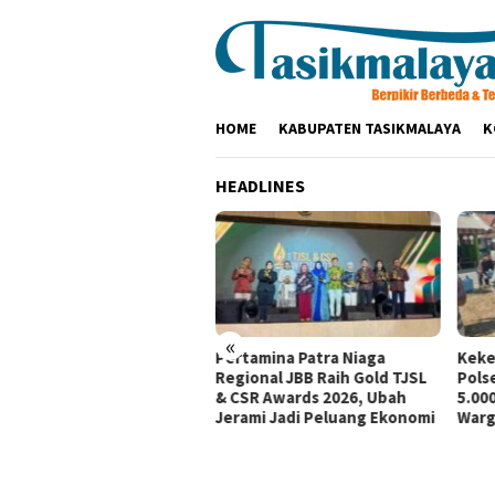
Loncat
ke
konten
HOME
KABUPATEN TASIKMALAYA
K
HEADLINES
«
tamina Patra Niaga, PLN
Pertamina Patra Niaga
Keke
santara Power UP
Regional JBB Raih Gold TJSL
Pols
mbang, dan Rumah Zakat
& CSR Awards 2026, Ubah
5.000
irkan Layanan Psikososial
Jerami Jadi Peluang Ekonomi
Warg
i Anak Penyintas Gempa
Sigi