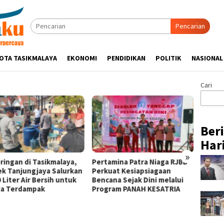
Pencarian
OTA TASIKMALAYA
EKONOMI
PENDIDIKAN
POLITIK
NASIONAL
Cari
Ber
Hari
»
ringan di Tasikmalaya,
Pertamina Patra Niaga RJBB
Silatu
ek Tanjungjaya Salurkan
Perkuat Kesiapsiagaan
Hikmah
 Liter Air Bersih untuk
Bencana Sejak Dini melalui
Tasik
a Terdampak
Program PANAH KESATRIA
Ulama