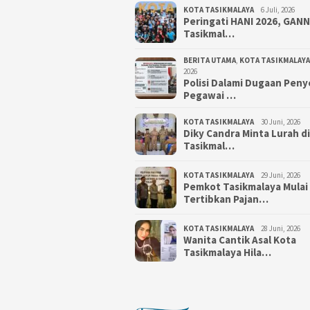
KOTA TASIKMALAYA
6 Juli, 2026
Peringati HANI 2026, GAN
Tasikmal…
BERITA UTAMA
,
KOTA TASIKMALAYA
2026
Polisi Dalami Dugaan Pen
Pegawai …
KOTA TASIKMALAYA
30 Juni, 2026
Diky Candra Minta Lurah d
Tasikmal…
KOTA TASIKMALAYA
29 Juni, 2026
Pemkot Tasikmalaya Mulai
Tertibkan Pajan…
KOTA TASIKMALAYA
28 Juni, 2026
Wanita Cantik Asal Kota
Tasikmalaya Hila…