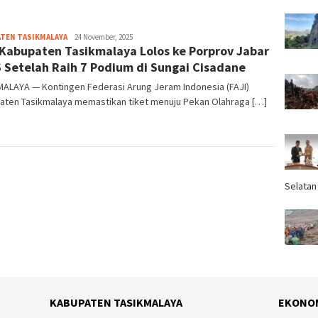
TEN TASIKMALAYA
Tim
24 November, 2025
 Kabupaten Tasikmalaya Lolos ke Porprov Jabar
Redaksi
 Setelah Raih 7 Podium di Sungai Cisadane
MALAYA — Kontingen Federasi Arung Jeram Indonesia (FAJI)
aten Tasikmalaya memastikan tiket menuju Pekan Olahraga […]
Selatan
KABUPATEN TASIKMALAYA
EKONO