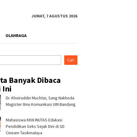
JUMAT, 7 AGUSTUS 2026
OLAHRAGA
Cari
ita Banyak Dibaca
 Ini
Dr. Khoiruddin Muchtar, Sang Nakhoda
rahmi ke Ponpes Baitul
Pertamina Patra Niaga, PLN
Pertami
, Kapolres
Nusantara Power UP
Regiona
Magister Ilmu Komunikasi UIN Bandung
malaya Minta Dukungan
Rembang, dan Rumah Zakat
& CSR A
 Jaga Keamanan
Hadirkan Layanan Psikososial
Jerami 
Mahasiswa KKN INUTAS Edukasi
bagi Anak Penyintas Gempa
di Sigi
Pendidikan Seks Sejak Dini di SD
Cineam Tasikmalaya