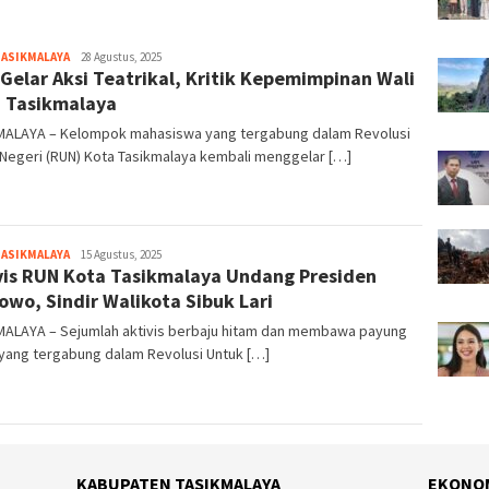
TASIKMALAYA
Tim
28 Agustus, 2025
Gelar Aksi Teatrikal, Kritik Kepemimpinan Wali
Redaksi
 Tasikmalaya
MALAYA – Kelompok mahasiswa yang tergabung dalam Revolusi
Negeri (RUN) Kota Tasikmalaya kembali menggelar […]
TASIKMALAYA
Tim
15 Agustus, 2025
vis RUN Kota Tasikmalaya Undang Presiden
Redaksi
owo, Sindir Walikota Sibuk Lari
MALAYA – Sejumlah aktivis berbaju hitam dan membawa payung
yang tergabung dalam Revolusi Untuk […]
KABUPATEN TASIKMALAYA
EKONO