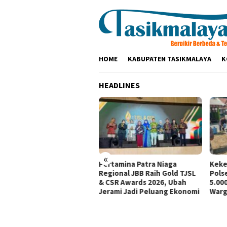
Loncat
ke
konten
HOME
KABUPATEN TASIKMALAYA
K
HEADLINES
«
tamina Patra Niaga, PLN
Pertamina Patra Niaga
Keke
santara Power UP
Regional JBB Raih Gold TJSL
Pols
mbang, dan Rumah Zakat
& CSR Awards 2026, Ubah
5.000
irkan Layanan Psikososial
Jerami Jadi Peluang Ekonomi
Warg
i Anak Penyintas Gempa
Sigi