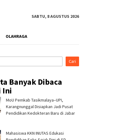
SABTU, 8 AGUSTUS 2026
OLAHRAGA
Cari
ita Banyak Dibaca
 Ini
MoU Pemkab Tasikmalaya–UPI,
rahmi ke Ponpes Baitul
Pertamina Patra Niaga, PLN
Pertami
, Kapolres
Nusantara Power UP
Regiona
Karangnunggal Disiapkan Jadi Pusat
malaya Minta Dukungan
Rembang, dan Rumah Zakat
& CSR A
Pendidikan Kedokteran Baru di Jabar
 Jaga Keamanan
Hadirkan Layanan Psikososial
Jerami 
bagi Anak Penyintas Gempa
di Sigi
Mahasiswa KKN INUTAS Edukasi
Pendidikan Seks Sejak Dini di SD