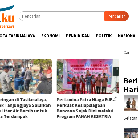
Pencarian
OTA TASIKMALAYA
EKONOMI
PENDIDIKAN
POLITIK
NASIONAL
Cari
Ber
Hari
»
ringan di Tasikmalaya,
Pertamina Patra Niaga RJBB
Silatu
ek Tanjungjaya Salurkan
Perkuat Kesiapsiagaan
Hikmah
 Liter Air Bersih untuk
Bencana Sejak Dini melalui
Tasik
a Terdampak
Program PANAH KESATRIA
Ulama
Selatan