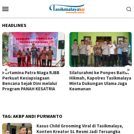
Loncat
Menu
ke
Mobile
konten
HEADLINES
«
»
Pertamina Patra Niaga RJBB
Silaturahmi ke Ponpes Baitul
Perkuat Kesiapsiagaan
Hikmah, Kapolres Tasikmalaya
Bencana Sejak Dini melalui
Minta Dukungan Ulama Jaga
Program PANAH KESATRIA
Keamanan
TAG:
AKBP ANDI PURWANTO
Kasus Child Grooming Viral di Tasikmalaya,
Konten Kreator SL Resmi Jadi Tersangka