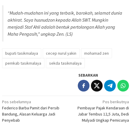
“Mudah-mudahan ini yang terbaik, barokah, selamat dunia
akhirat. Saya husnudzon kepada Allah SWT. Mungkin
menjadi Staf Ahli adalah bentuk pertolongan Allah yang
Maha Pengasih,” ungkap Zen. (LS)
bupati tasikmalaya
cecep nurul yakin
mohamad zen
pemkab tasikmalaya
sekda tasikmalaya
SEBARKAN
Navigasi
Pos sebelumnya
Pos berikutnya
Federico Barba Pamit dari Persib
Pembayar Pajak Kendaraan di
pos
Bandung, Alasan Keluarga Jadi
Jabar Tembus 12,5 Juta, Dedi
Penyebab
Mulyadi Ungkap Pemicunya