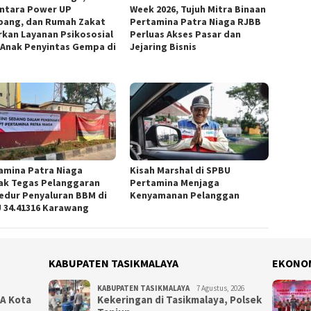
ntara Power UP
Week 2026, Tujuh Mitra Binaan
ang, dan Rumah Zakat
Pertamina Patra Niaga RJBB
rkan Layanan Psikososial
Perluas Akses Pasar dan
 Anak Penyintas Gempa di
Jejaring Bisnis
amina Patra Niaga
Kisah Marshal di SPBU
ak Tegas Pelanggaran
Pertamina Menjaga
edur Penyaluran BBM di
Kenyamanan Pelanggan
 34.41316 Karawang
KABUPATEN TASIKMALAYA
EKONO
KABUPATEN TASIKMALAYA
7 Agustus, 2026
NA Kota
Kekeringan di Tasikmalaya, Polsek