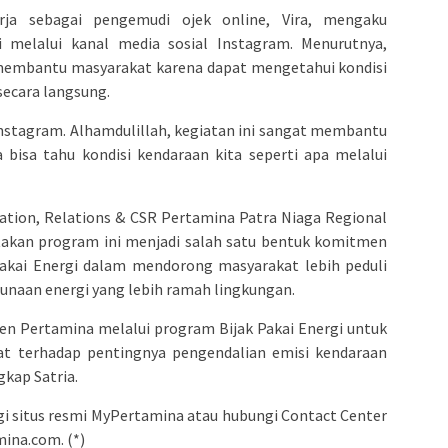
ja sebagai pengemudi ojek online, Vira, mengaku
i melalui kanal media sosial Instagram. Menurutnya,
t membantu masyarakat karena dapat mengetahui kondisi
secara langsung.
Instagram. Alhamdulillah, kegiatan ini sangat membantu
a bisa tahu kondisi kendaraan kita seperti apa melalui
cation, Relations & CSR Pertamina Patra Niaga Regional
takan program ini menjadi salah satu bentuk komitmen
akai Energi dalam mendorong masyarakat lebih peduli
unaan energi yang lebih ramah lingkungan.
en Pertamina melalui program Bijak Pakai Energi untuk
t terhadap pentingnya pengendalian emisi kendaraan
gkap Satria.
ngi situs resmi MyPertamina atau hubungi Contact Center
mina.com
. (*)