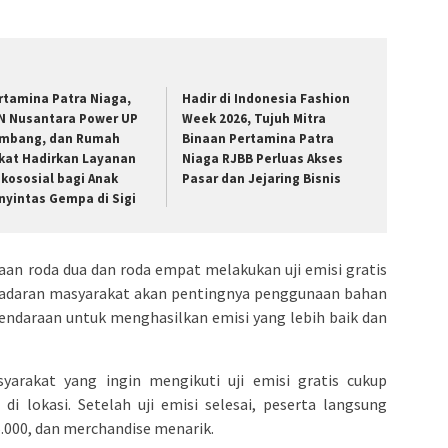
rtamina Patra Niaga,
Hadir di Indonesia Fashion
N Nusantara Power UP
Week 2026, Tujuh Mitra
mbang, dan Rumah
Binaan Pertamina Patra
kat Hadirkan Layanan
Niaga RJBB Perluas Akses
ikososial bagi Anak
Pasar dan Jejaring Bisnis
nyintas Gempa di Sigi
raan roda dua dan roda empat melakukan uji emisi gratis
sadaran masyarakat akan pentingnya penggunaan bahan
kendaraan untuk menghasilkan emisi yang lebih baik dan
yarakat yang ingin mengikuti uji emisi gratis cukup
i lokasi. Setelah uji emisi selesai, peserta langsung
.000, dan merchandise menarik.