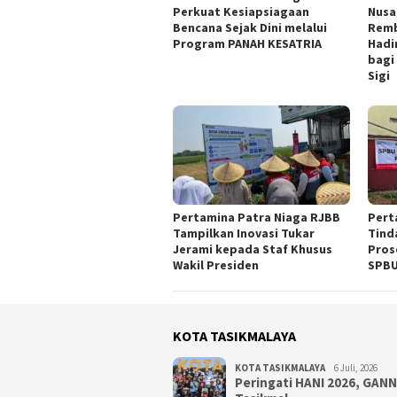
Perkuat Kesiapsiagaan
Nusa
Bencana Sejak Dini melalui
Remb
Program PANAH KESATRIA
Hadi
bagi
Sigi
Pertamina Patra Niaga RJBB
Pert
Tampilkan Inovasi Tukar
Tind
Jerami kepada Staf Khusus
Pros
Wakil Presiden
SPBU
KOTA TASIKMALAYA
KOTA TASIKMALAYA
6 Juli, 2026
Peringati HANI 2026, GAN