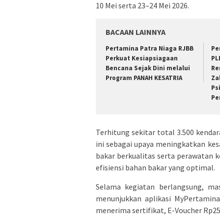
10 Mei serta 23–24 Mei 2026.
BACAAN LAINNYA
Pertamina Patra Niaga RJBB
Pe
Perkuat Kesiapsiagaan
PL
Bencana Sejak Dini melalui
Re
Program PANAH KESATRIA
Za
Ps
Pe
Terhitung sekitar total 3.500 kenda
ini sebagai upaya meningkatkan ke
bakar berkualitas serta perawatan 
efisiensi bahan bakar yang optimal.
Selama kegiatan berlangsung, mas
menunjukkan aplikasi MyPertamina d
menerima sertifikat, E-Voucher Rp25