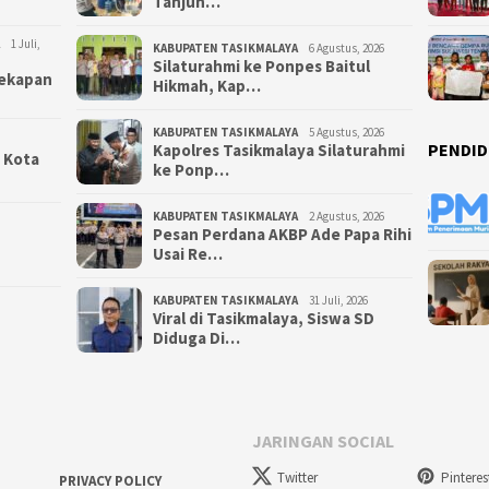
Tanjun…
1 Juli,
KABUPATEN TASIKMALAYA
6 Agustus, 2026
Silaturahmi ke Ponpes Baitul
yekapan
Hikmah, Kap…
KABUPATEN TASIKMALAYA
5 Agustus, 2026
PENDID
Kapolres Tasikmalaya Silaturahmi
i Kota
ke Ponp…
KABUPATEN TASIKMALAYA
2 Agustus, 2026
Pesan Perdana AKBP Ade Papa Rihi
Usai Re…
KABUPATEN TASIKMALAYA
31 Juli, 2026
Viral di Tasikmalaya, Siswa SD
Diduga Di…
JARINGAN SOCIAL
Twitter
Pinteres
PRIVACY POLICY