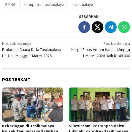
BMKG
kabupaten tasikmalaya
tasikmalaya
SEBARKAN
Navigasi
Pos sebelumnya
Pos berikutnya
Prakiraan Cuaca Kota Tasikmalaya
Harga Emas Antam Hari Ini Minggu
pos
Hari Ini, Minggu 1 Maret 2026
1 Maret 2026 Naik Rp49.000
POS TERKAIT
Kekeringan di Tasikmalaya,
Silaturahmi ke Ponpes Baitul
Polsek Tanjungjaya Salurkan
Hikmah, Kapolres Tasikmalaya