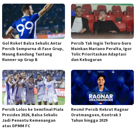
Gol Roket Balsa Sekulic Antar
Persib Tak Ingin Terburu-buru
Persib Sempurna di Fase Grup,
Mainkan Mariano Peralta, Igor
Maung Bandung Tantang
Tolic Prioritaskan Adaptasi
Runner-up Grup B
dan Kebugaran
Persib Lolos ke Semifinal Piala
Resmi! Persib Rekrut Ragnar
Presiden 2026, Balsa Sekulic
Oratmangoen, Kontrak 3
Jadi Penentu Kemenangan
Tahun hingga 2029
atas DPMM FC