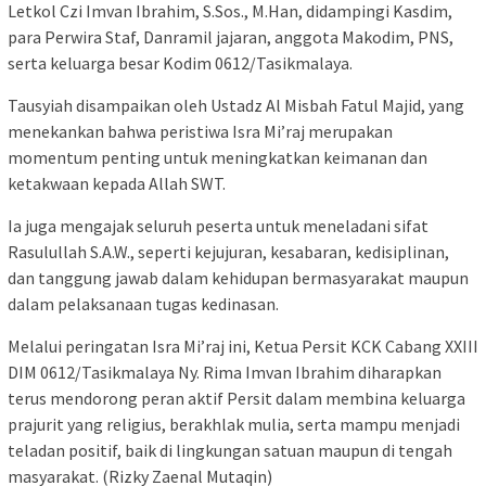
Letkol Czi Imvan Ibrahim, S.Sos., M.Han, didampingi Kasdim,
para Perwira Staf, Danramil jajaran, anggota Makodim, PNS,
serta keluarga besar Kodim 0612/Tasikmalaya.
Tausyiah disampaikan oleh Ustadz Al Misbah Fatul Majid, yang
menekankan bahwa peristiwa Isra Mi’raj merupakan
momentum penting untuk meningkatkan keimanan dan
ketakwaan kepada Allah SWT.
Ia juga mengajak seluruh peserta untuk meneladani sifat
Rasulullah S.A.W., seperti kejujuran, kesabaran, kedisiplinan,
dan tanggung jawab dalam kehidupan bermasyarakat maupun
dalam pelaksanaan tugas kedinasan.
Melalui peringatan Isra Mi’raj ini, Ketua Persit KCK Cabang XXIII
DIM 0612/Tasikmalaya Ny. Rima Imvan Ibrahim diharapkan
terus mendorong peran aktif Persit dalam membina keluarga
prajurit yang religius, berakhlak mulia, serta mampu menjadi
teladan positif, baik di lingkungan satuan maupun di tengah
masyarakat. (Rizky Zaenal Mutaqin)