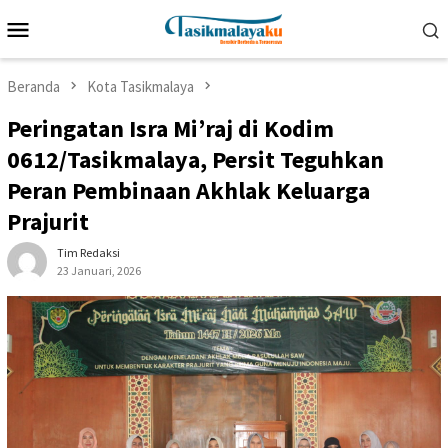
Loncat
Menu
ke
Mobile
konten
Beranda
Kota Tasikmalaya
Peringatan Isra Mi’raj di Kodim
0612/Tasikmalaya, Persit Teguhkan
Peran Pembinaan Akhlak Keluarga
Prajurit
Tim Redaksi
23 Januari, 2026