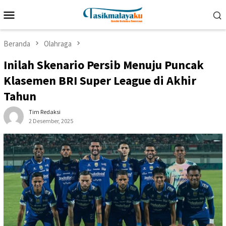
Loncat
Menu
ke
Mobile
konten
Beranda
Olahraga
Inilah Skenario Persib Menuju Puncak
Klasemen BRI Super League di Akhir
Tahun
Tim Redaksi
2 Desember, 2025