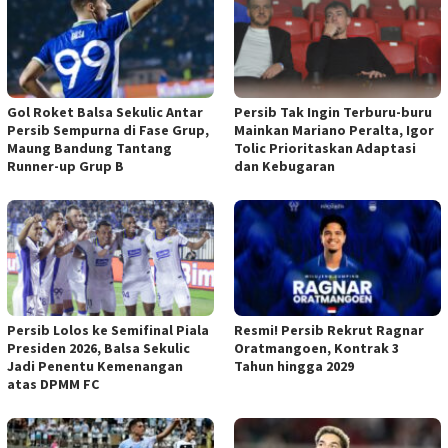
Gol Roket Balsa Sekulic Antar
Persib Tak Ingin Terburu-buru
Persib Sempurna di Fase Grup,
Mainkan Mariano Peralta, Igor
Maung Bandung Tantang
Tolic Prioritaskan Adaptasi
Runner-up Grup B
dan Kebugaran
Persib Lolos ke Semifinal Piala
Resmi! Persib Rekrut Ragnar
Presiden 2026, Balsa Sekulic
Oratmangoen, Kontrak 3
Jadi Penentu Kemenangan
Tahun hingga 2029
atas DPMM FC