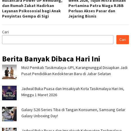
Nusantara Power UP Rembang,
Week 2026, Tujuh Mitra Binaan
dan Rumah Zakat Hadirkan
Pertamina Patra Niaga RJBB
Layanan Psikososial bagi Anak
Perluas Akses Pasar dan
Penyintas Gempa di Sigi
Jejaring Bisnis
Cari
Cari
Berita Banyak Dibaca Hari Ini
MoU Pemkab Tasikmalaya–UPI, Karangnunggal Disiapkan Jadi
Pusat Pendidikan Kedokteran Baru di Jabar Selatan
Jadwal Buka Puasa dan Imsakiyah Kota Tasikmalaya Hari Ini,
Minggu 1 Maret 2026
Galaxy S26 Series Tiba di Tangan Konsumen, Samsung Gelar
Galaxy Unboxing Day!
Jadwal Buka Puasa dan Imsakiyah Kabupaten Tasikmalaya