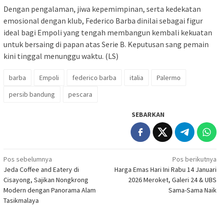
Dengan pengalaman, jiwa kepemimpinan, serta kedekatan
emosional dengan klub, Federico Barba dinilai sebagai figur
ideal bagi Empoli yang tengah membangun kembali kekuatan
untuk bersaing di papan atas Serie B. Keputusan sang pemain
kini tinggal menunggu waktu. (LS)
barba
Empoli
federico barba
italia
Palermo
persib bandung
pescara
SEBARKAN
Navigasi
Pos sebelumnya
Pos berikutnya
Jeda Coffee and Eatery di
Harga Emas Hari Ini Rabu 14 Januari
pos
Cisayong, Sajikan Nongkrong
2026 Meroket, Galeri 24 & UBS
Modern dengan Panorama Alam
Sama-Sama Naik
Tasikmalaya