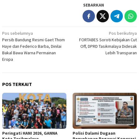
SEBARKAN
Navigasi
Pos sebelumnya
Pos berikutnya
Persib Bandung Resmi Gaet Thom
FORTABES Soroti Kebijakan Cut
pos
Haye dan Federico Barba, Dinilai
Off, DPRD Tasikmalaya Didesak
Bakal Bawa Warna Permainan
Lebih Transparan
Eropa
POS TERKAIT
Peringati HANI 2026, GANNA
Polisi Dalami Dugaan
Kota Tasikmalaya
Penyekapan Pegawai Koperasi