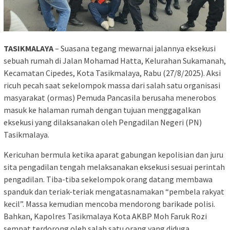
TASIKMALAYA
– Suasana tegang mewarnai jalannya eksekusi
sebuah rumah di Jalan Mohamad Hatta, Kelurahan Sukamanah,
Kecamatan Cipedes, Kota Tasikmalaya, Rabu (27/8/2025). Aksi
ricuh pecah saat sekelompok massa dari salah satu organisasi
masyarakat (ormas) Pemuda Pancasila berusaha menerobos
masuk ke halaman rumah dengan tujuan menggagalkan
eksekusi yang dilaksanakan oleh Pengadilan Negeri (PN)
Tasikmalaya.
Kericuhan bermula ketika aparat gabungan kepolisian dan juru
sita pengadilan tengah melaksanakan eksekusi sesuai perintah
pengadilan. Tiba-tiba sekelompok orang datang membawa
spanduk dan teriak-teriak mengatasnamakan “pembela rakyat
kecil”. Massa kemudian mencoba mendorong barikade polisi.
Bahkan, Kapolres Tasikmalaya Kota AKBP Moh Faruk Rozi
sempat terdorong oleh salah satu orang yang diduga