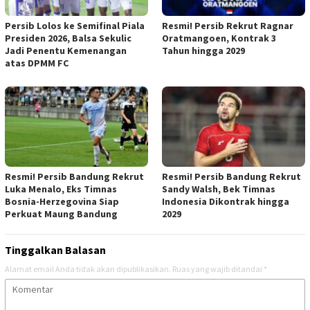
Persib Lolos ke Semifinal Piala
Resmi! Persib Rekrut Ragnar
Presiden 2026, Balsa Sekulic
Oratmangoen, Kontrak 3
Jadi Penentu Kemenangan
Tahun hingga 2029
atas DPMM FC
Resmi! Persib Bandung Rekrut
Resmi! Persib Bandung Rekrut
Luka Menalo, Eks Timnas
Sandy Walsh, Bek Timnas
Bosnia-Herzegovina Siap
Indonesia Dikontrak hingga
Perkuat Maung Bandung
2029
Tinggalkan Balasan
Alamat email Anda tidak akan dipublikasikan.
Ruas yang wajib ditandai
*