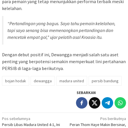
para pemain yang tetap menunjukkan performa terbaik meski
kelelahan.
“Pertandingan yang bagus. Saya tahu pemain kelelahan,
tapi saya senang bisa memenangkan pertandingan dan
mencetak empat gol,” ujar pelatih asal Kroasia itu.
Dengan debut positif ini, Dewangga menjadi salah satu aset
penting yang berpotensi semakin memperkuat lini pertahanan
PERSIB di laga-laga berikutnya.
bojan hodak
dewangga
madura united
persib bandung
SEBARKAN
Navigasi
Pos sebelumnya
Pos berikutnya
Persib Libas Madura United 4-1, Ini
Peran Thom Haye Makin Bersinar,
pos