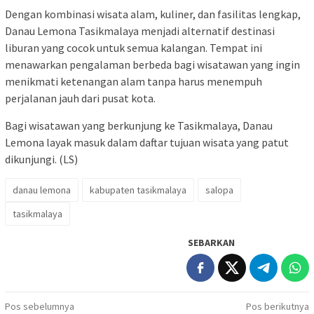
Dengan kombinasi wisata alam, kuliner, dan fasilitas lengkap,
Danau Lemona Tasikmalaya menjadi alternatif destinasi
liburan yang cocok untuk semua kalangan. Tempat ini
menawarkan pengalaman berbeda bagi wisatawan yang ingin
menikmati ketenangan alam tanpa harus menempuh
perjalanan jauh dari pusat kota.
Bagi wisatawan yang berkunjung ke Tasikmalaya, Danau
Lemona layak masuk dalam daftar tujuan wisata yang patut
dikunjungi. (LS)
danau lemona
kabupaten tasikmalaya
salopa
tasikmalaya
SEBARKAN
Navigasi
Pos sebelumnya
Pos berikutnya