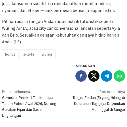
juta, konsumen sudah bisa mendapatkan mobil modern,
nyaman, dan efisien—baik bermesin bensin maupun listrik.
Pilihan ada di tangan Anda: mobil listrik futuristik seperti
Wuling Air EV, atau city car konvensional andalan seperti Ayla
dan Brio. Sesuaikan dengan kebutuhan dan gaya hidup harian
Anda. (LS)
honda
suzuki
wuling
SEBARKAN
Navigasi
Pos sebelumnya
Pos berikutnya
Gerindra–Pemkot Tasikmalaya
Tragis! Zaidan (5) yang Hilang di
pos
Tanam Pohon Awal 2026, Dorong
Kelurahan Tugujaya Ditemukan
Gerakan Hijau dan Sadar
Meninggal di Sungai
Lingkungan