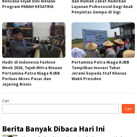
Bencana Sejak Dini melalui
dan Rumah Zakat Hadirkan
Program PANAH KESATRIA
Layanan Psikososial bagi Anak
Penyintas Gempa di Sigi
Hadir di Indonesia Fashion
Pertamina Patra Niaga RJBB
Week 2026, Tujuh Mitra Binaan
Tampilkan Inovasi Tukar
Pertamina Patra Niaga RJBB
Jerami kepada Staf Khusus
Perluas Akses Pasar dan
Wakil Presiden
Jejaring Bisnis
Cari
Cari
Berita Banyak Dibaca Hari Ini