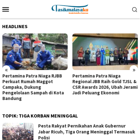
Loncat
Menu
ke
Mobile
konten
HEADLINES
«
»
Pertamina Patra Niaga RJBB
Pertamina Patra Niaga
Perkuat Rumah Maggot
Regional JBB Raih Gold TJSL &
Campaka, Dukung
CSR Awards 2026, Ubah Jerami
Pengelolaan Sampah di Kota
Jadi Peluang Ekonomi
Bandung
TOPIK:
TIGA KORBAN MENINGGAL
Pesta Rakyat Pernikahan Anak Gubernur
Jabar Ricuh, Tiga Orang Meninggal Termasuk
Polisi