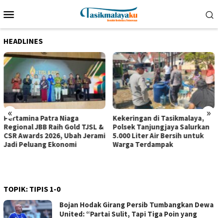
Loncat
Menu
ke
Mobile
konten
HEADLINES
«
»
Pertamina Patra Niaga
Kekeringan di Tasikmalaya,
Regional JBB Raih Gold TJSL &
Polsek Tanjungjaya Salurkan
CSR Awards 2026, Ubah Jerami
5.000 Liter Air Bersih untuk
Jadi Peluang Ekonomi
Warga Terdampak
TOPIK:
TIPIS 1-0
Bojan Hodak Girang Persib Tumbangkan Dewa
United: “Partai Sulit, Tapi Tiga Poin yang