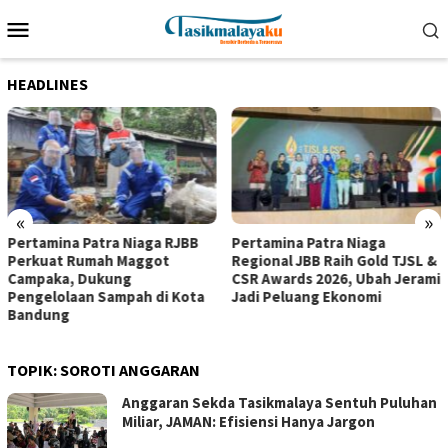
Loncat
Menu
ke
Mobile
konten
HEADLINES
«
»
Pertamina Patra Niaga RJBB
Pertamina Patra Niaga
Perkuat Rumah Maggot
Regional JBB Raih Gold TJSL &
Campaka, Dukung
CSR Awards 2026, Ubah Jerami
Pengelolaan Sampah di Kota
Jadi Peluang Ekonomi
Bandung
TOPIK:
SOROTI ANGGARAN
Anggaran Sekda Tasikmalaya Sentuh Puluhan
Miliar, JAMAN: Efisiensi Hanya Jargon