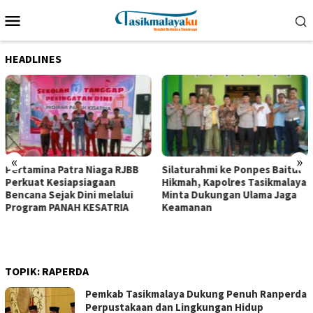
Loncat
Menu
ke
Mobile
konten
HEADLINES
«
»
Pertamina Patra Niaga RJBB
Silaturahmi ke Ponpes Baitul
Perkuat Kesiapsiagaan
Hikmah, Kapolres Tasikmalaya
Bencana Sejak Dini melalui
Minta Dukungan Ulama Jaga
Program PANAH KESATRIA
Keamanan
TOPIK:
RAPERDA
Pemkab Tasikmalaya Dukung Penuh Ranperda
Perpustakaan dan Lingkungan Hidup